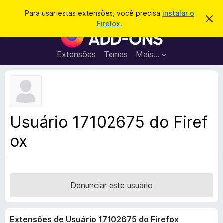
P
Entrar
Para usar estas extensões, você precisa
instalar o
D
e
Firefox
.
e
E
s
s
x
c
q
a
t
Extensões
Temas
Mais…
u
r
e
t
i
a
n
s
r
s
e
a
s
õ
r
t
e
e
Usuário 17102675 do Firef
a
s
v
ox
d
i
s
o
o
N
a
v
Denunciar este usuário
e
g
Extensões de Usuário 17102675 do Firefox
a