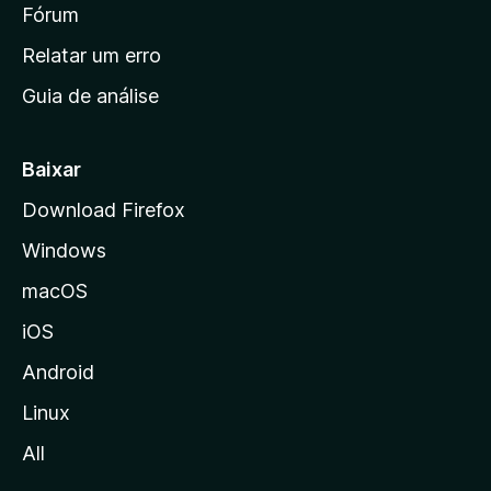
i
Fórum
e
s
n
Relatar um erro
i
Guia de análise
c
i
a
Baixar
l
Download Firefox
d
Windows
a
M
macOS
o
iOS
z
i
Android
l
Linux
l
All
a