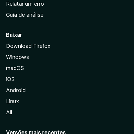
n
Relatar um erro
i
Guia de análise
c
i
a
Baixar
l
Download Firefox
d
Windows
a
M
macOS
o
iOS
z
i
Android
l
Linux
l
All
a
Versões mais recentes