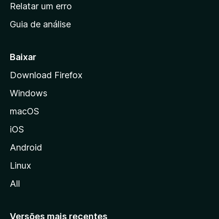
n
Relatar um erro
i
Guia de análise
c
i
a
Baixar
l
Download Firefox
d
Windows
a
M
macOS
o
iOS
z
i
Android
l
Linux
l
All
a
Versões mais recentes