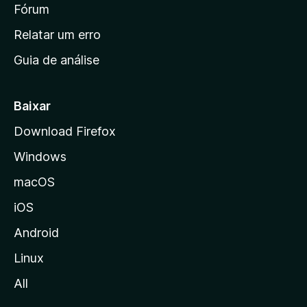
i
Fórum
e
s
n
Relatar um erro
i
Guia de análise
c
i
a
Baixar
l
Download Firefox
d
Windows
a
M
macOS
o
iOS
z
i
Android
l
Linux
l
All
a