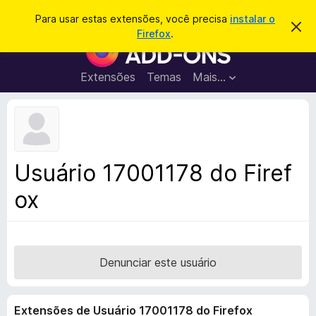
P
Entrar
Para usar estas extensões, você precisa
instalar o
D
e
Firefox
.
e
E
s
s
x
c
q
a
t
Extensões
Temas
Mais…
u
r
e
t
i
a
n
s
r
s
e
a
s
õ
r
t
e
e
Usuário 17001178 do Firef
a
s
v
ox
d
i
s
o
o
N
a
v
Denunciar este usuário
e
g
Extensões de Usuário 17001178 do Firefox
a