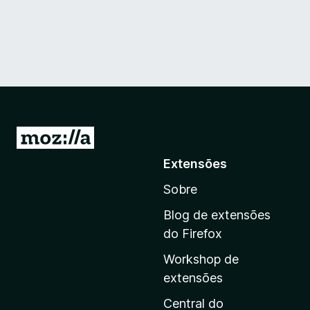
I
r
Extensões
p
Sobre
a
r
Blog de extensões
a
do Firefox
a
Workshop de
p
extensões
á
g
Central do