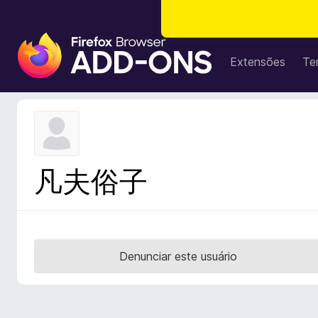
E
x
Extensões
Te
t
e
n
s
õ
e
凡夫俗子
s
d
o
N
a
Denunciar este usuário
v
e
g
a