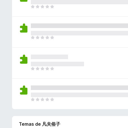
a
a
a
i
n
A
ç
v
s
ã
i
õ
a
t
o
n
e
l
e
e
d
s
i
m
x
a
a
a
i
n
A
ç
v
s
ã
i
õ
a
t
o
n
e
l
e
e
d
s
i
m
x
a
a
a
i
n
A
ç
v
s
ã
i
õ
a
t
o
n
e
l
e
e
d
s
i
m
x
a
a
a
i
n
A
ç
v
s
ã
i
õ
a
t
o
n
e
l
e
e
d
s
i
m
x
Temas de 凡夫俗子
a
a