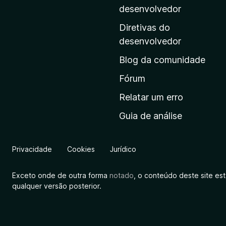
i
desenvolvedor
n
Diretivas do
a
desenvolvedor
i
Blog da comunidade
n
i
Fórum
c
Relatar um erro
i
Guia de análise
a
l
d
Privacidade
Cookies
Jurídico
a
M
Exceto onde de outra forma
notado
, o conteúdo deste site es
o
qualquer versão posterior.
z
i