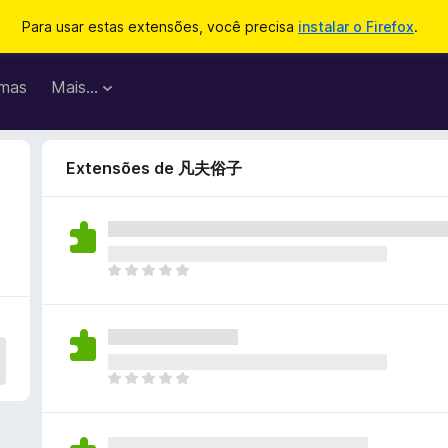
Para usar estas extensões, você precisa
instalar o Firefox
.
mas
Mais…
Extensões de 凡夫俗子
A
i
n
d
a
n
A
ã
i
o
n
e
d