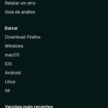
n
Relatar um erro
i
Guia de análise
c
i
a
Baixar
l
Download Firefox
d
Windows
a
M
macOS
o
iOS
z
i
Android
l
Linux
l
All
a
Versões mais recentes