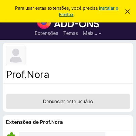
P
Entrar
Para usar estas extensões, você precisa
instalar o
D
e
Firefox
.
e
E
s
s
x
c
q
a
t
Extensões
Temas
Mais…
u
r
e
t
i
a
n
s
r
s
e
a
s
õ
r
t
e
e
Prof.Nora
a
s
v
d
i
s
o
o
N
Denunciar este usuário
a
v
e
Extensões de Prof.Nora
g
a