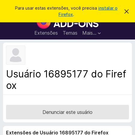
P
Entrar
Para usar estas extensões, você precisa
instalar o
D
e
Firefox
.
e
E
s
s
x
c
q
a
t
Extensões
Temas
Mais…
u
r
e
t
i
a
n
s
r
s
e
a
s
õ
r
t
e
e
Usuário 16895177 do Firef
a
s
v
ox
d
i
s
o
o
N
a
v
Denunciar este usuário
e
g
Extensões de Usuário 16895177 do Firefox
a