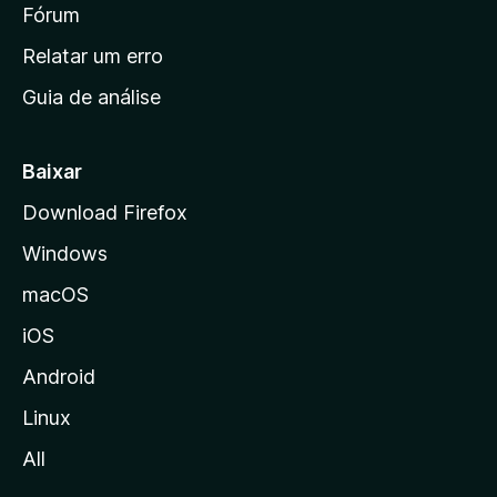
i
Fórum
e
s
n
Relatar um erro
i
Guia de análise
c
i
a
Baixar
l
Download Firefox
d
Windows
a
M
macOS
o
iOS
z
i
Android
l
Linux
l
All
a