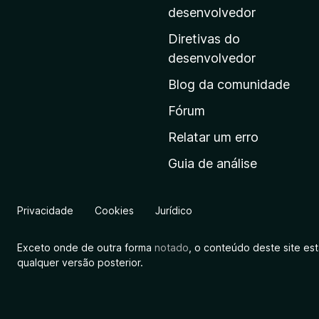
i
desenvolvedor
n
Diretivas do
a
desenvolvedor
i
Blog da comunidade
n
i
Fórum
c
Relatar um erro
i
Guia de análise
a
l
d
Privacidade
Cookies
Jurídico
a
M
Exceto onde de outra forma
notado
, o conteúdo deste site es
o
qualquer versão posterior.
z
i