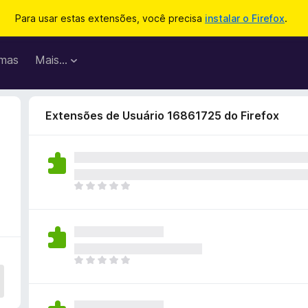
Para usar estas extensões, você precisa
instalar o Firefox
.
mas
Mais…
Extensões de Usuário 16861725 do Firefox
A
i
n
d
a
n
A
ã
i
o
n
e
d