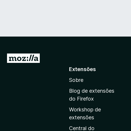
I
r
Extensões
p
Sobre
a
r
Blog de extensões
a
do Firefox
a
Workshop de
p
extensões
á
g
Central do