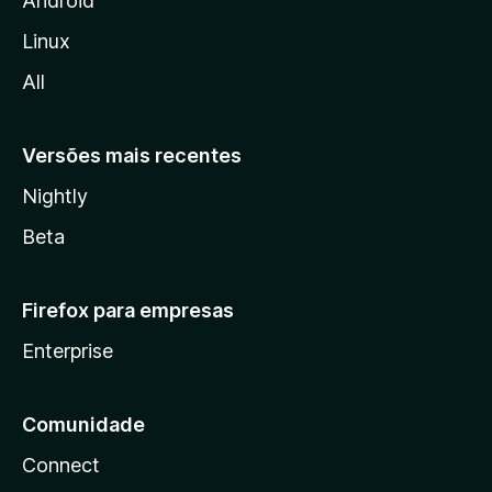
Android
l
Linux
l
All
a
Versões mais recentes
Nightly
Beta
Firefox para empresas
Enterprise
Comunidade
Connect