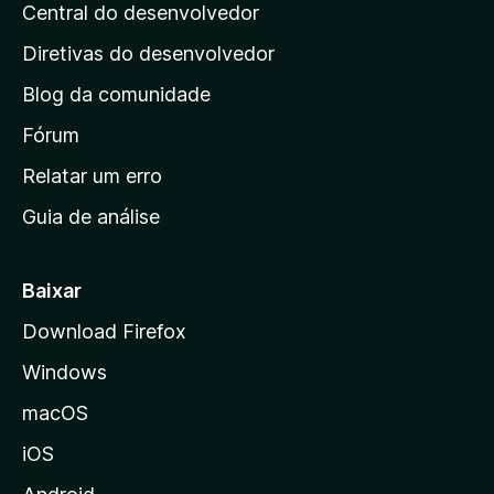
e
Central do desenvolvedor
g
l
s
i
i
Diretivas do desenvolvedor
a
n
ç
Blog da comunidade
a
õ
i
Fórum
e
s
n
Relatar um erro
i
Guia de análise
c
i
a
Baixar
l
Download Firefox
d
Windows
a
M
macOS
o
iOS
z
i