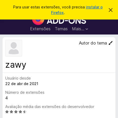
P
Entrar
Para usar estas extensões, você precisa
instalar o
D
e
Firefox
.
e
E
s
s
x
c
q
a
t
Extensões
Temas
Mais…
u
r
e
t
i
a
n
Autor do tema
s
r
s
e
a
s
õ
r
t
e
e
zawy
a
s
v
d
i
s
Usuário desde
o
o
22 de abr de 2021
N
a
Número de extensões
v
4
e
Avaliação média das extensões do desenvolvedor
g
A
a
v