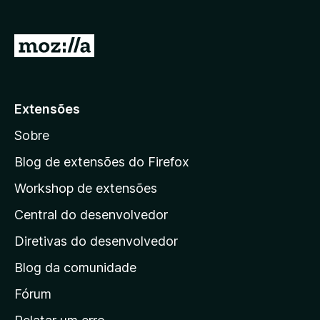
d
o
I
r
r
F
p
i
r
a
Extensões
e
r
f
Sobre
a
o
a
Blog de extensões do Firefox
x
p
Workshop de extensões
á
Central do desenvolvedor
g
i
Diretivas do desenvolvedor
n
Blog da comunidade
a
i
Fórum
n