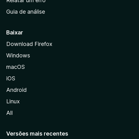
Relatar um erro
i
Guia de análise
c
i
a
Baixar
l
Download Firefox
d
Windows
a
M
macOS
o
iOS
z
i
Android
l
Linux
l
All
a
Versões mais recentes