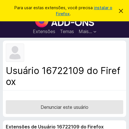
P
Entrar
Para usar estas extensões, você precisa
instalar o
D
e
Firefox
.
e
E
s
s
x
c
q
a
t
Extensões
Temas
Mais…
u
r
e
t
i
a
n
s
r
s
e
a
s
õ
r
t
e
e
Usuário 16722109 do Firef
a
s
v
ox
d
i
s
o
o
N
a
v
Denunciar este usuário
e
g
Extensões de Usuário 16722109 do Firefox
a