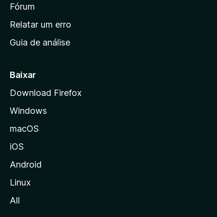
i
Fórum
e
s
n
Relatar um erro
i
Guia de análise
c
i
a
Baixar
l
Download Firefox
d
Windows
a
M
macOS
o
iOS
z
i
Android
l
Linux
l
All
a