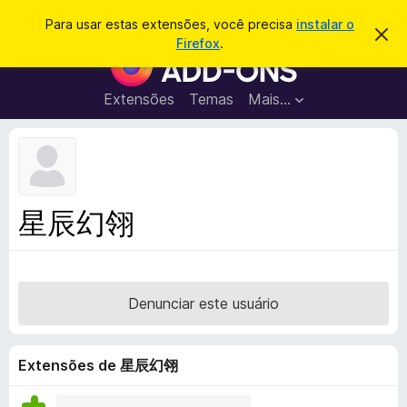
P
Entrar
Para usar estas extensões, você precisa
instalar o
D
e
Firefox
.
e
E
s
s
x
c
q
a
t
Extensões
Temas
Mais…
u
r
e
t
i
a
n
s
r
s
e
a
s
õ
r
t
e
e
星辰幻翎
a
s
v
d
i
s
o
o
N
Denunciar este usuário
a
v
e
Extensões de 星辰幻翎
g
a