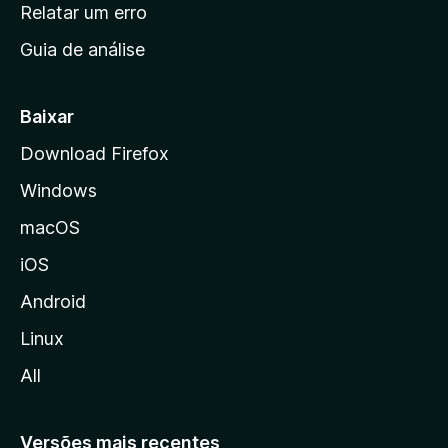
n
Relatar um erro
i
Guia de análise
c
i
a
Baixar
l
Download Firefox
d
Windows
a
M
macOS
o
iOS
z
i
Android
l
Linux
l
All
a
Versões mais recentes