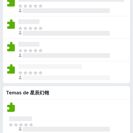
a
i
d
ç
m
o
A
l
s
a
õ
a
e
i
i
t
n
e
v
x
n
a
e
ã
s
a
i
d
ç
m
o
A
l
s
a
õ
a
e
i
i
t
n
e
v
x
n
a
e
ã
s
a
i
d
ç
m
o
A
l
s
a
õ
a
e
i
i
t
n
e
v
x
n
a
e
ã
s
a
i
d
ç
m
o
A
l
s
a
õ
a
e
i
i
t
n
e
v
x
n
a
e
ã
s
a
i
Temas de 星辰幻翎
d
ç
m
o
l
s
a
õ
a
e
i
t
n
e
v
x
a
e
ã
s
a
i
ç
m
o
l
s
õ
a
e
i
A
t
e
v
x
a
i
e