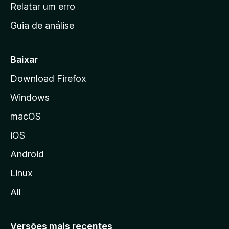
n
Relatar um erro
i
Guia de análise
c
i
a
Baixar
l
Download Firefox
d
Windows
a
M
macOS
o
iOS
z
i
Android
l
Linux
l
All
a
Versões mais recentes