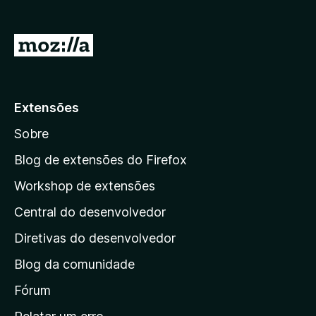
d
o
I
r
r
F
p
i
r
a
Extensões
e
r
f
Sobre
a
o
a
Blog de extensões do Firefox
x
p
Workshop de extensões
á
Central do desenvolvedor
g
i
Diretivas do desenvolvedor
n
Blog da comunidade
a
i
Fórum
n