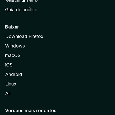
Relatar um erro
i
Guia de análise
c
i
a
Baixar
l
Download Firefox
d
Windows
a
M
macOS
o
iOS
z
i
Android
l
Linux
l
All
a
Versões mais recentes