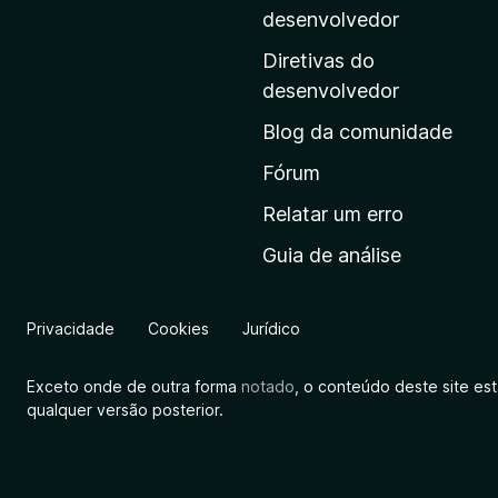
i
desenvolvedor
n
Diretivas do
a
desenvolvedor
i
Blog da comunidade
n
i
Fórum
c
Relatar um erro
i
Guia de análise
a
l
d
Privacidade
Cookies
Jurídico
a
M
Exceto onde de outra forma
notado
, o conteúdo deste site es
o
qualquer versão posterior.
z
i