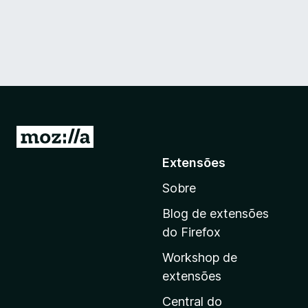
I
r
Extensões
p
Sobre
a
r
Blog de extensões
a
do Firefox
a
Workshop de
p
extensões
á
g
Central do