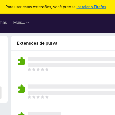
Para usar estas extensões, você precisa
instalar o Firefox
.
mas
Mais…
Extensões de purva
A
i
n
d
a
n
A
ã
i
o
n
e
d