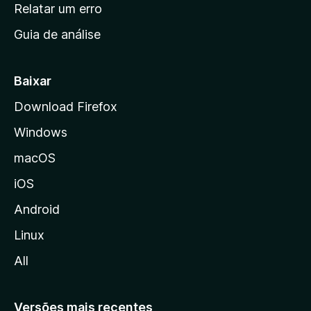
n
Relatar um erro
i
Guia de análise
c
i
a
Baixar
l
Download Firefox
d
Windows
a
M
macOS
o
iOS
z
i
Android
l
Linux
l
All
a
Versões mais recentes