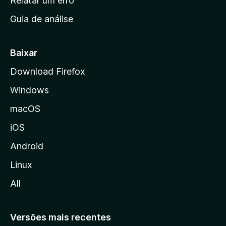
Relatar um erro
i
Guia de análise
c
i
a
Baixar
l
Download Firefox
d
Windows
a
M
macOS
o
iOS
z
i
Android
l
Linux
l
All
a
Versões mais recentes