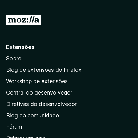
d
o
I
r
r
F
p
i
r
a
Extensões
e
r
f
Sobre
a
o
a
Blog de extensões do Firefox
x
p
Workshop de extensões
á
Central do desenvolvedor
g
i
Diretivas do desenvolvedor
n
Blog da comunidade
a
i
Fórum
n