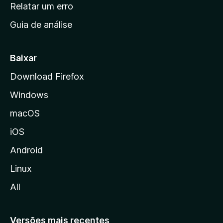
n
Relatar um erro
i
Guia de análise
c
i
a
Baixar
l
Download Firefox
d
Windows
a
M
macOS
o
iOS
z
i
Android
l
Linux
l
All
a
Versões mais recentes