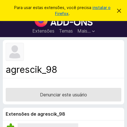
P
Entrar
Para usar estas extensões, você precisa
instalar o
D
e
Firefox
.
e
E
s
s
x
c
q
a
t
Extensões
Temas
Mais…
u
r
e
t
i
a
n
s
r
s
e
a
s
õ
r
t
e
e
agrescik_98
a
s
v
d
i
s
o
o
N
Denunciar este usuário
a
v
e
Extensões de agrescik_98
g
a