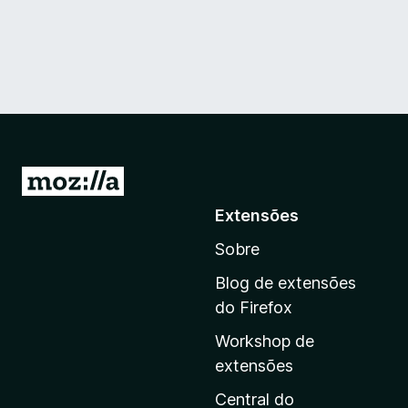
I
r
Extensões
p
Sobre
a
r
Blog de extensões
a
do Firefox
a
Workshop de
p
extensões
á
g
Central do