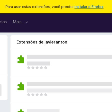
Para usar estas extensões, você precisa
instalar o Firefox
.
mas
Mais…
Extensões de javieranton
A
i
n
d
a
n
A
ã
i
o
n
e
d