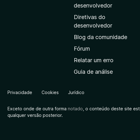
i
desenvolvedor
n
Diretivas do
a
desenvolvedor
i
Blog da comunidade
n
i
Fórum
c
Relatar um erro
i
Guia de análise
a
l
d
Privacidade
Cookies
Jurídico
a
M
Exceto onde de outra forma
notado
, o conteúdo deste site es
o
qualquer versão posterior.
z
i