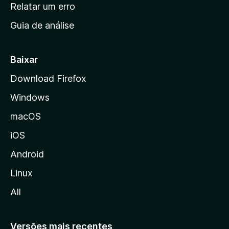
n
Relatar um erro
i
Guia de análise
c
i
a
Baixar
l
Download Firefox
d
Windows
a
M
macOS
o
iOS
z
i
Android
l
Linux
l
All
a
Versões mais recentes