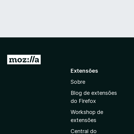
I
r
Extensões
p
Sobre
a
r
Blog de extensões
a
do Firefox
a
Workshop de
p
extensões
á
g
Central do