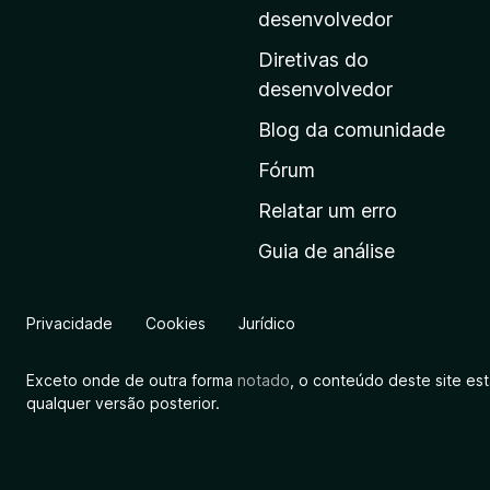
i
desenvolvedor
n
Diretivas do
a
desenvolvedor
i
Blog da comunidade
n
i
Fórum
c
Relatar um erro
i
Guia de análise
a
l
d
Privacidade
Cookies
Jurídico
a
M
Exceto onde de outra forma
notado
, o conteúdo deste site es
o
qualquer versão posterior.
z
i