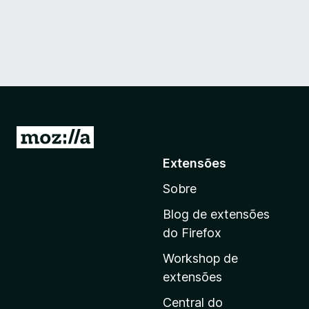
I
r
Extensões
p
Sobre
a
r
Blog de extensões
a
do Firefox
a
Workshop de
p
extensões
á
g
Central do