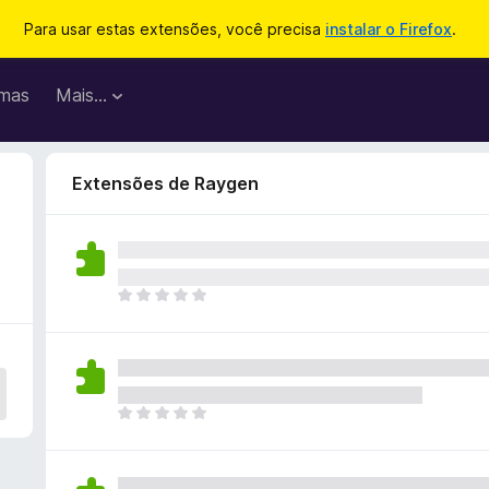
Para usar estas extensões, você precisa
instalar o Firefox
.
mas
Mais…
Extensões de Raygen
A
i
n
d
a
n
A
ã
i
o
n
e
d