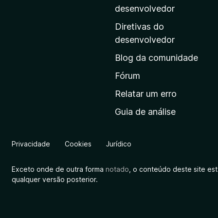
i
desenvolvedor
n
Diretivas do
a
desenvolvedor
i
Blog da comunidade
n
i
Fórum
c
Relatar um erro
i
Guia de análise
a
l
d
Privacidade
Cookies
Jurídico
a
M
Exceto onde de outra forma
notado
, o conteúdo deste site es
o
qualquer versão posterior.
z
i