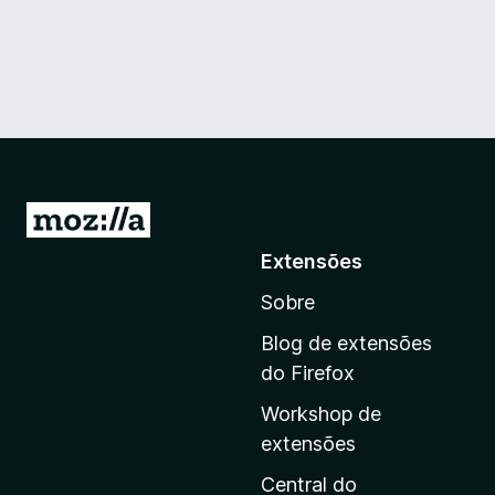
I
r
Extensões
p
Sobre
a
r
Blog de extensões
a
do Firefox
a
Workshop de
p
extensões
á
g
Central do