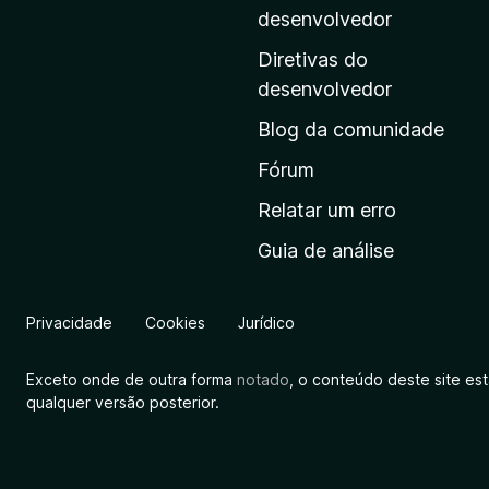
i
desenvolvedor
n
Diretivas do
a
desenvolvedor
i
Blog da comunidade
n
i
Fórum
c
Relatar um erro
i
Guia de análise
a
l
d
Privacidade
Cookies
Jurídico
a
M
Exceto onde de outra forma
notado
, o conteúdo deste site es
o
qualquer versão posterior.
z
i