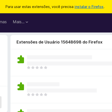
Para usar estas extensões, você precisa
instalar o Firefox
.
mas
Mais…
Extensões de Usuário 15648698 do Firefox
A
i
n
d
a
n
A
ã
i
o
n
e
d