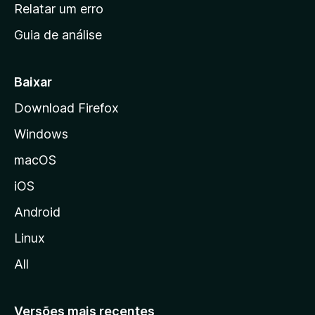
n
Relatar um erro
i
Guia de análise
c
i
a
Baixar
l
Download Firefox
d
Windows
a
M
macOS
o
iOS
z
i
Android
l
Linux
l
All
a
Versões mais recentes