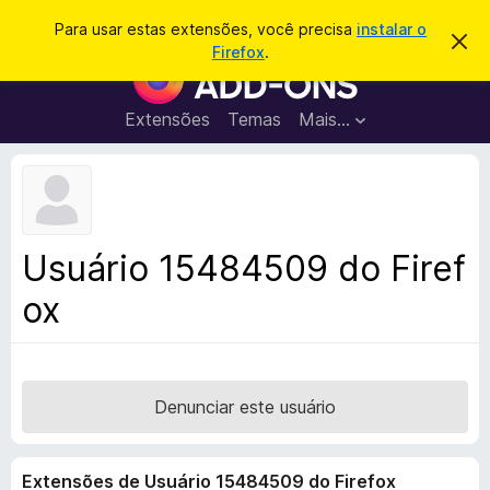
P
Entrar
Para usar estas extensões, você precisa
instalar o
D
e
Firefox
.
e
E
s
s
x
c
q
a
t
Extensões
Temas
Mais…
u
r
e
t
i
a
n
s
r
s
e
a
s
õ
r
t
e
e
Usuário 15484509 do Firef
a
s
v
ox
d
i
s
o
o
N
a
v
Denunciar este usuário
e
g
Extensões de Usuário 15484509 do Firefox
a