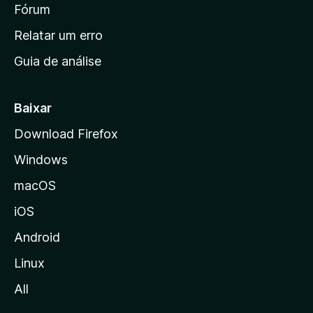
i
Fórum
e
s
n
Relatar um erro
i
Guia de análise
c
i
a
Baixar
l
Download Firefox
d
Windows
a
M
macOS
o
iOS
z
i
Android
l
Linux
l
All
a