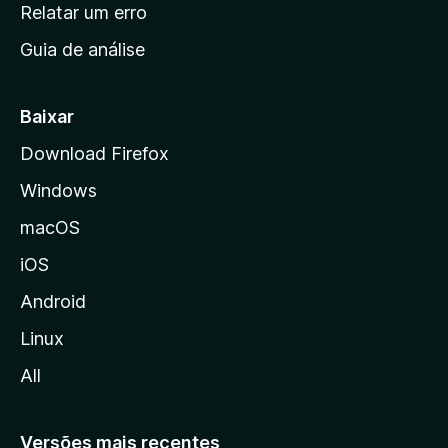
n
Relatar um erro
i
Guia de análise
c
i
a
Baixar
l
Download Firefox
d
Windows
a
M
macOS
o
iOS
z
i
Android
l
Linux
l
All
a
Versões mais recentes