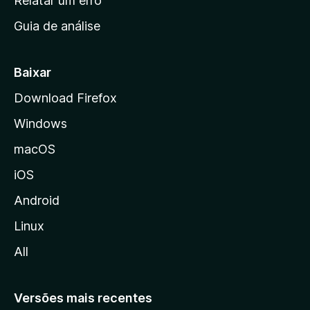
Relatar um erro
i
Guia de análise
c
i
a
Baixar
l
Download Firefox
d
Windows
a
M
macOS
o
iOS
z
i
Android
l
Linux
l
All
a
Versões mais recentes