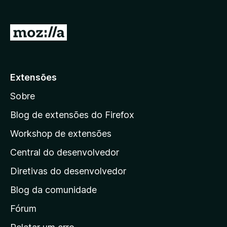
d
o
I
r
r
F
p
i
r
a
Extensões
e
r
f
Sobre
a
o
a
Blog de extensões do Firefox
x
p
Workshop de extensões
á
Central do desenvolvedor
g
i
Diretivas do desenvolvedor
n
Blog da comunidade
a
i
Fórum
n