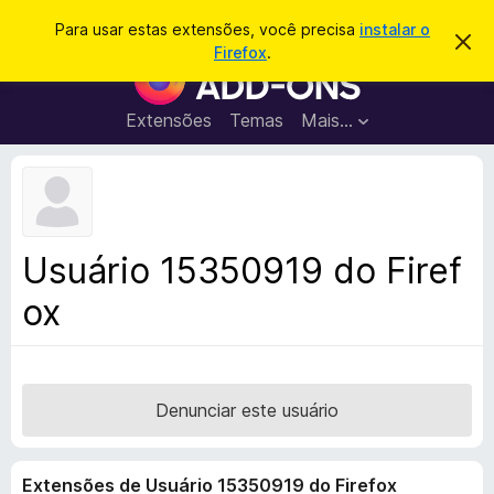
P
Entrar
Para usar estas extensões, você precisa
instalar o
D
e
Firefox
.
e
E
s
s
x
c
q
a
t
Extensões
Temas
Mais…
u
r
e
t
i
a
n
s
r
s
e
a
s
õ
r
t
e
e
Usuário 15350919 do Firef
a
s
v
ox
d
i
s
o
o
N
a
v
Denunciar este usuário
e
g
Extensões de Usuário 15350919 do Firefox
a