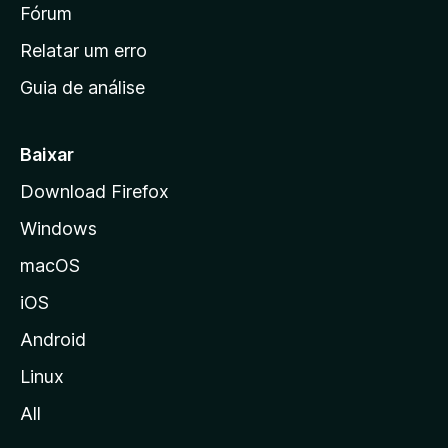
i
Fórum
e
s
n
Relatar um erro
i
Guia de análise
c
i
a
Baixar
l
Download Firefox
d
Windows
a
M
macOS
o
iOS
z
i
Android
l
Linux
l
All
a