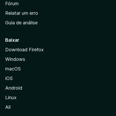
i
Fórum
e
s
n
Relatar um erro
i
Guia de análise
c
i
a
Baixar
l
Download Firefox
d
Windows
a
M
macOS
o
iOS
z
i
Android
l
Linux
l
All
a