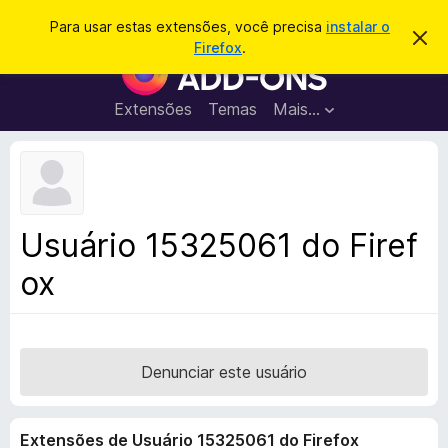
P
Entrar
Para usar estas extensões, você precisa
instalar o
D
e
Firefox
.
e
E
s
s
x
c
q
a
t
Extensões
Temas
Mais…
u
r
e
t
i
a
n
s
r
s
e
a
s
õ
r
t
e
e
Usuário 15325061 do Firef
a
s
v
ox
d
i
s
o
o
N
a
v
Denunciar este usuário
e
g
Extensões de Usuário 15325061 do Firefox
a