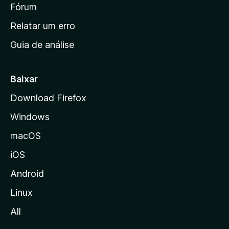
i
Fórum
e
s
n
Relatar um erro
i
Guia de análise
c
i
a
Baixar
l
Download Firefox
d
Windows
a
M
macOS
o
iOS
z
i
Android
l
Linux
l
All
a