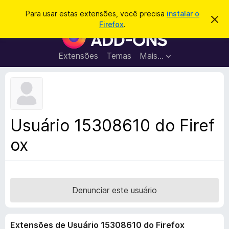
P
Entrar
Para usar estas extensões, você precisa
instalar o
D
e
Firefox
.
e
E
s
s
x
c
q
a
t
Extensões
Temas
Mais…
u
r
e
t
i
a
n
s
r
s
e
a
s
õ
r
t
e
e
Usuário 15308610 do Firef
a
s
v
ox
d
i
s
o
o
N
a
v
Denunciar este usuário
e
g
Extensões de Usuário 15308610 do Firefox
a