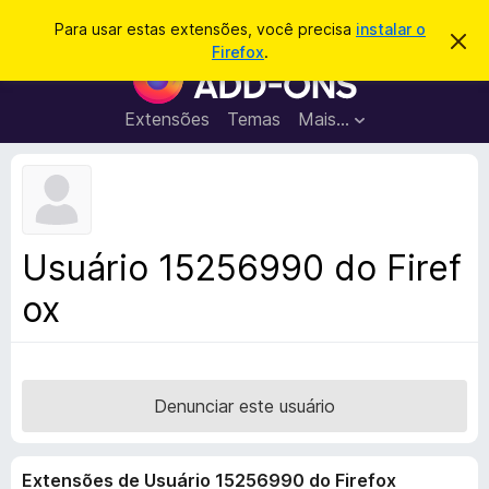
P
Entrar
Para usar estas extensões, você precisa
instalar o
D
e
Firefox
.
e
E
s
s
x
c
q
a
t
Extensões
Temas
Mais…
u
r
e
t
i
a
n
s
r
s
e
a
s
õ
r
t
e
e
Usuário 15256990 do Firef
a
s
v
ox
d
i
s
o
o
N
a
v
Denunciar este usuário
e
g
Extensões de Usuário 15256990 do Firefox
a