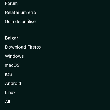
i
Fórum
e
s
n
Relatar um erro
i
Guia de análise
c
i
a
Baixar
l
Download Firefox
d
Windows
a
M
macOS
o
iOS
z
i
Android
l
Linux
l
All
a