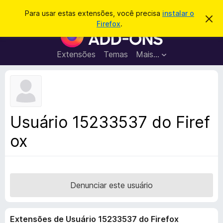
P
Entrar
Para usar estas extensões, você precisa
instalar o
D
e
Firefox
.
e
E
s
s
x
c
q
a
t
Extensões
Temas
Mais…
u
r
e
t
i
a
n
s
r
s
e
a
s
õ
r
t
e
e
Usuário 15233537 do Firef
a
s
v
ox
d
i
s
o
o
N
a
v
Denunciar este usuário
e
g
Extensões de Usuário 15233537 do Firefox
a