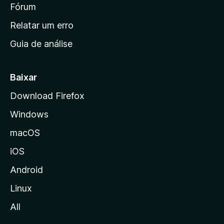
i
Fórum
e
s
n
Relatar um erro
i
Guia de análise
c
i
a
Baixar
l
Download Firefox
d
Windows
a
M
macOS
o
iOS
z
i
Android
l
Linux
l
All
a