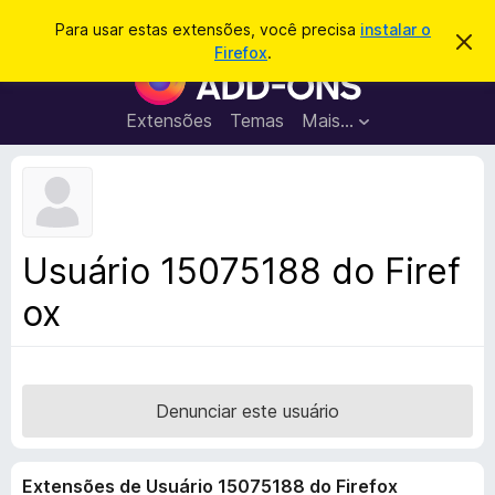
P
Entrar
Para usar estas extensões, você precisa
instalar o
D
e
Firefox
.
e
E
s
s
x
c
q
a
t
Extensões
Temas
Mais…
u
r
e
t
i
a
n
s
r
s
e
a
s
õ
r
t
e
e
Usuário 15075188 do Firef
a
s
v
ox
d
i
s
o
o
N
a
v
Denunciar este usuário
e
g
Extensões de Usuário 15075188 do Firefox
a