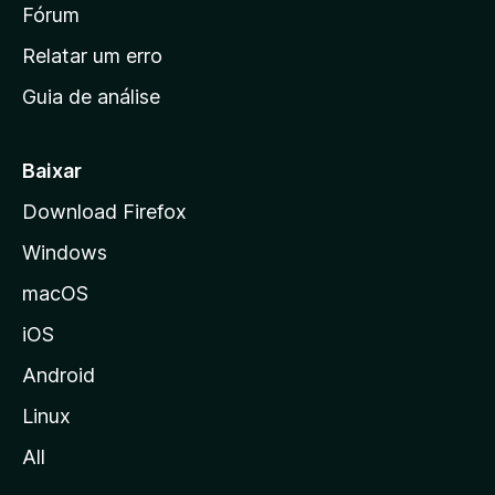
i
Fórum
e
s
n
Relatar um erro
i
Guia de análise
c
i
a
Baixar
l
Download Firefox
d
Windows
a
M
macOS
o
iOS
z
i
Android
l
Linux
l
All
a