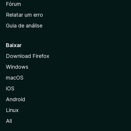
i
Fórum
e
s
n
Relatar um erro
i
Guia de análise
c
i
a
Baixar
l
Download Firefox
d
Windows
a
M
macOS
o
iOS
z
i
Android
l
Linux
l
All
a