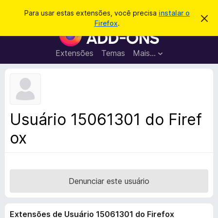
P
Entrar
Para usar estas extensões, você precisa
instalar o
D
e
Firefox
.
e
E
s
s
x
c
q
a
t
Extensões
Temas
Mais…
u
r
e
t
i
a
n
s
r
s
e
a
s
õ
r
t
e
e
Usuário 15061301 do Firef
a
s
v
ox
d
i
s
o
o
N
a
v
Denunciar este usuário
e
g
Extensões de Usuário 15061301 do Firefox
a