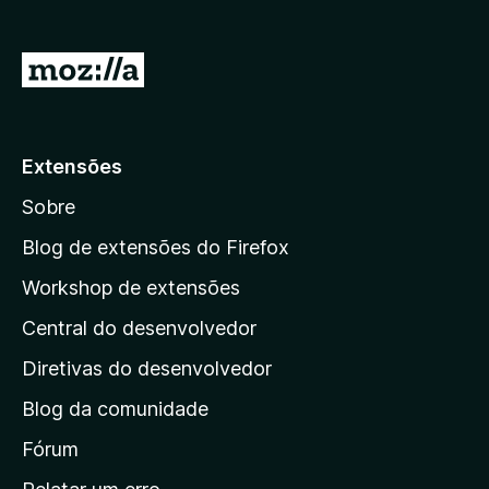
d
o
I
r
r
F
p
i
r
a
Extensões
e
r
f
Sobre
a
o
a
Blog de extensões do Firefox
x
p
Workshop de extensões
á
Central do desenvolvedor
g
i
Diretivas do desenvolvedor
n
Blog da comunidade
a
i
Fórum
n