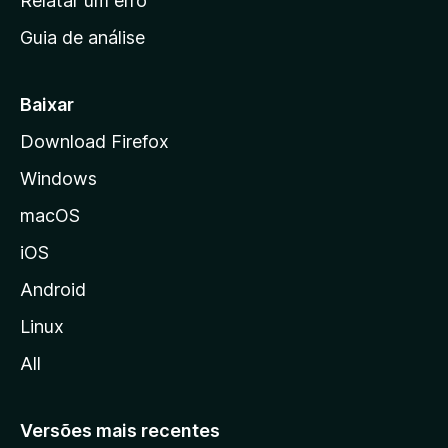
Relatar um erro
i
Guia de análise
c
i
a
Baixar
l
Download Firefox
d
Windows
a
M
macOS
o
iOS
z
i
Android
l
Linux
l
All
a
Versões mais recentes