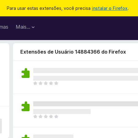
Para usar estas extensões, você precisa
instalar o Firefox
.
mas
Mais…
Extensões de Usuário 14884366 do Firefox
A
i
n
d
a
n
A
ã
i
o
n
e
d