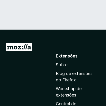
I
r
Extensões
p
Sobre
a
r
Blog de extensões
a
do Firefox
a
Workshop de
p
extensões
á
g
Central do