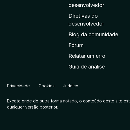
i
desenvolvedor
n
Diretivas do
a
desenvolvedor
i
Blog da comunidade
n
i
Fórum
c
Relatar um erro
i
Guia de análise
a
l
d
Privacidade
Cookies
Jurídico
a
M
Exceto onde de outra forma
notado
, o conteúdo deste site es
o
qualquer versão posterior.
z
i