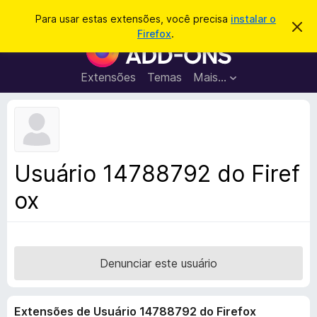
P
Entrar
Para usar estas extensões, você precisa
instalar o
D
e
Firefox
.
e
E
s
s
x
c
q
a
t
Extensões
Temas
Mais…
u
r
e
t
i
a
n
s
r
s
e
a
s
õ
r
t
e
e
Usuário 14788792 do Firef
a
s
v
ox
d
i
s
o
o
N
a
v
Denunciar este usuário
e
g
Extensões de Usuário 14788792 do Firefox
a