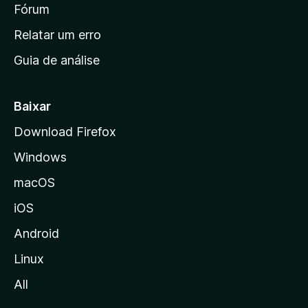
i
Fórum
e
s
n
Relatar um erro
i
Guia de análise
c
i
a
Baixar
l
Download Firefox
d
Windows
a
M
macOS
o
iOS
z
i
Android
l
Linux
l
All
a