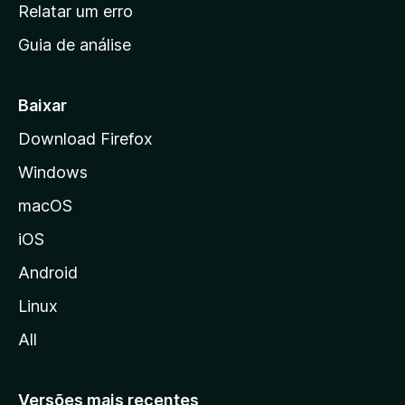
n
Relatar um erro
i
Guia de análise
c
i
a
Baixar
l
Download Firefox
d
Windows
a
M
macOS
o
iOS
z
i
Android
l
Linux
l
All
a
Versões mais recentes