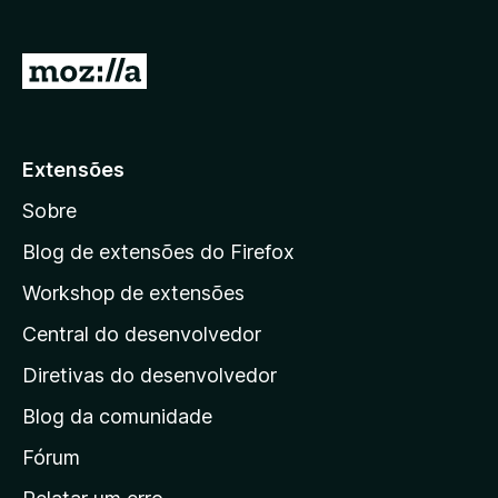
d
o
I
r
r
F
p
i
r
a
Extensões
e
r
f
Sobre
a
o
a
Blog de extensões do Firefox
x
p
Workshop de extensões
á
Central do desenvolvedor
g
i
Diretivas do desenvolvedor
n
Blog da comunidade
a
i
Fórum
n