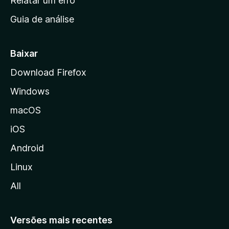
Relatar um erro
i
Guia de análise
c
i
a
Baixar
l
Download Firefox
d
Windows
a
M
macOS
o
iOS
z
i
Android
l
Linux
l
All
a
Versões mais recentes