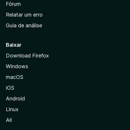
i
Fórum
e
s
n
Relatar um erro
i
Guia de análise
c
i
a
Baixar
l
Download Firefox
d
Windows
a
M
macOS
o
iOS
z
i
Android
l
Linux
l
All
a