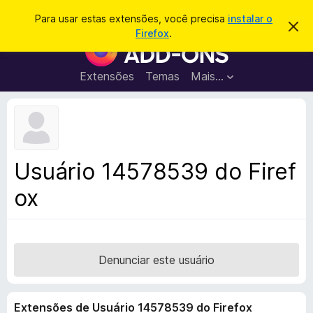
P
Entrar
Para usar estas extensões, você precisa
instalar o
D
e
Firefox
.
e
E
s
s
x
c
q
a
t
Extensões
Temas
Mais…
u
r
e
t
i
a
n
s
r
s
e
a
s
õ
r
t
e
e
Usuário 14578539 do Firef
a
s
v
ox
d
i
s
o
o
N
a
v
Denunciar este usuário
e
g
Extensões de Usuário 14578539 do Firefox
a