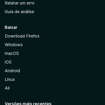
n
Relatar um erro
i
Guia de análise
c
i
a
Baixar
l
Download Firefox
d
Windows
a
M
macOS
o
iOS
z
i
Android
l
Linux
l
All
a
Versões mais recentes