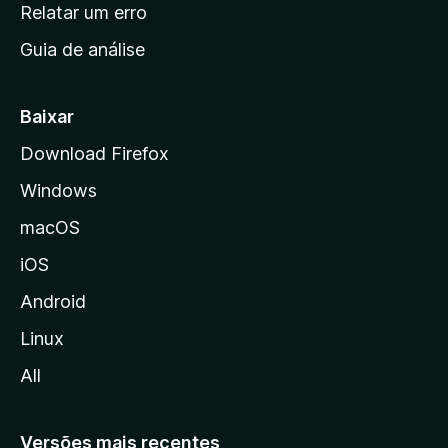
n
Relatar um erro
i
Guia de análise
c
i
a
Baixar
l
Download Firefox
d
Windows
a
M
macOS
o
iOS
z
i
Android
l
Linux
l
All
a
Versões mais recentes