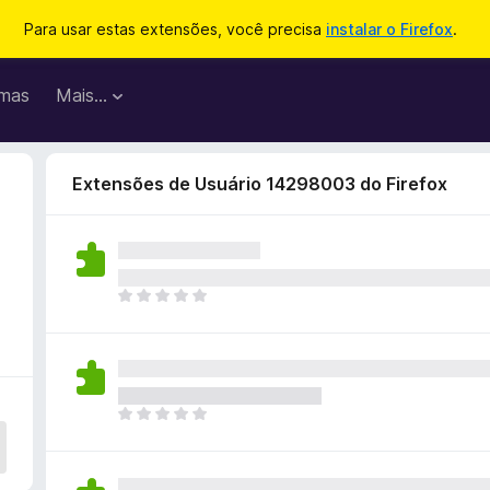
Para usar estas extensões, você precisa
instalar o Firefox
.
mas
Mais…
Extensões de Usuário 14298003 do Firefox
A
i
n
d
a
n
A
ã
i
o
n
e
d