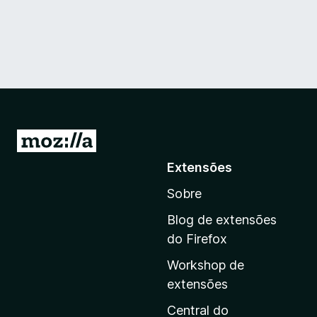
I
r
Extensões
p
Sobre
a
r
Blog de extensões
a
do Firefox
a
Workshop de
p
extensões
á
g
Central do