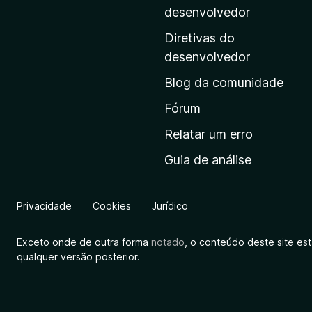
i
desenvolvedor
n
Diretivas do
a
desenvolvedor
i
Blog da comunidade
n
i
Fórum
c
Relatar um erro
i
Guia de análise
a
l
d
Privacidade
Cookies
Jurídico
a
M
Exceto onde de outra forma
notado
, o conteúdo deste site es
o
qualquer versão posterior.
z
i