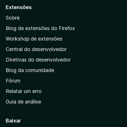
ç
i
a
v
Extensões
õ
s
r
a
e
t
Sobre
l
a
s
e
i
a
m
Blog de extensões do Firefox
a
a
p
ç
Workshop de extensões
v
õ
á
a
e
Central do desenvolvedor
g
l
s
i
i
Diretivas do desenvolvedor
a
n
ç
Blog da comunidade
a
õ
i
Fórum
e
s
n
Relatar um erro
i
Guia de análise
c
i
a
Baixar
l