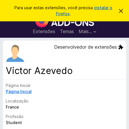
P
Entrar
Para usar estas extensões, você precisa
instalar o
D
e
Firefox
.
e
E
s
s
x
c
q
a
t
Extensões
Temas
Mais…
u
r
e
t
i
a
n
Desenvolvedor de extensões
s
r
s
e
a
s
õ
r
t
e
e
Victor Azevedo
a
s
v
d
i
s
Página Inicial
o
o
Página Inicial
N
a
Localização
v
France
e
Profissão
g
Student
a