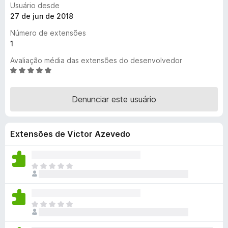
Usuário desde
d
27 de jun de 2018
o
Número de extensões
r
1
F
i
Avaliação média das extensões do desenvolvedor
r
A
v
e
a
f
Denunciar este usuário
l
o
i
x
a
Extensões de Victor Azevedo
d
o
e
m
A
4
i
,
n
9
d
A
d
a
i
e
n
n