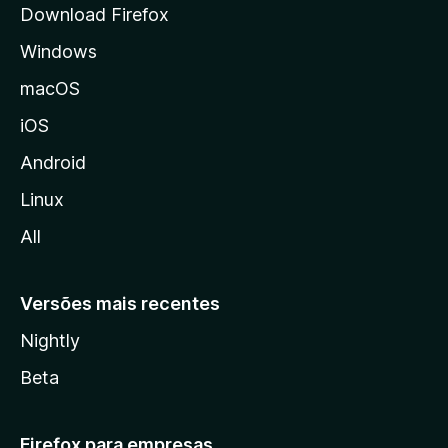
Download Firefox
d
Windows
a
M
macOS
o
iOS
z
i
Android
l
Linux
l
All
a
Versões mais recentes
Nightly
Beta
Firefox para empresas