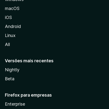
M
macOS
o
iOS
z
i
Android
l
Linux
l
All
a
Versões mais recentes
Nightly
Beta
Firefox para empresas
Enterprise