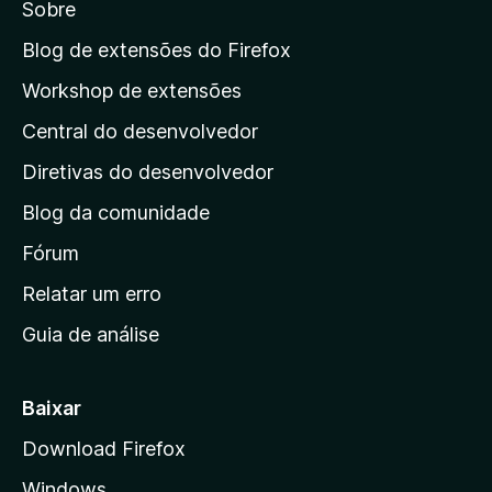
t
Sobre
l
a
s
e
i
a
m
Blog de extensões do Firefox
a
a
p
ç
Workshop de extensões
v
õ
á
a
e
Central do desenvolvedor
g
l
s
i
i
Diretivas do desenvolvedor
a
n
ç
Blog da comunidade
a
õ
i
Fórum
e
s
n
Relatar um erro
i
Guia de análise
c
i
a
Baixar
l
Download Firefox
d
Windows
a