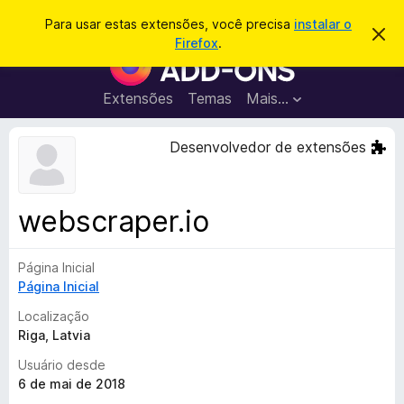
P
Entrar
Para usar estas extensões, você precisa
instalar o
D
e
Firefox
.
e
E
s
s
x
c
q
a
t
Extensões
Temas
Mais…
u
r
e
t
i
a
n
Desenvolvedor de extensões
s
r
s
e
a
s
õ
r
t
e
e
webscraper.io
a
s
v
d
i
s
Página Inicial
o
o
Página Inicial
N
a
Localização
v
Riga, Latvia
e
Usuário desde
g
6 de mai de 2018
a