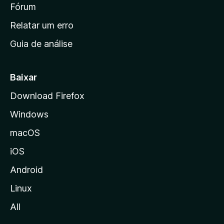
i
Fórum
e
s
n
Relatar um erro
i
Guia de análise
c
i
a
Baixar
l
Download Firefox
d
Windows
a
M
macOS
o
iOS
z
i
Android
l
Linux
l
All
a