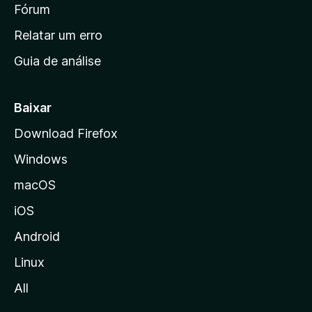
i
Fórum
e
s
n
Relatar um erro
i
Guia de análise
c
i
a
Baixar
l
Download Firefox
d
Windows
a
M
macOS
o
iOS
z
i
Android
l
Linux
l
All
a