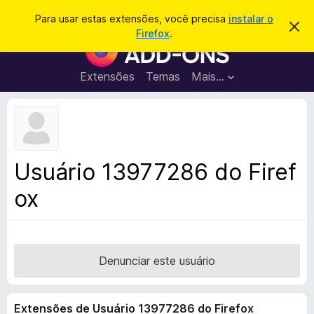
P
Entrar
Para usar estas extensões, você precisa
instalar o
D
e
Firefox
.
e
E
s
s
x
c
q
a
t
Extensões
Temas
Mais…
u
r
e
t
i
a
n
s
r
s
e
a
s
õ
r
t
e
e
Usuário 13977286 do Firef
a
s
v
ox
d
i
s
o
o
N
a
v
Denunciar este usuário
e
g
Extensões de Usuário 13977286 do Firefox
a