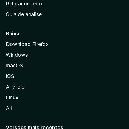
n
Relatar um erro
i
Guia de análise
c
i
a
Baixar
l
Download Firefox
d
Windows
a
M
macOS
o
iOS
z
i
Android
l
Linux
l
All
a
Versões mais recentes