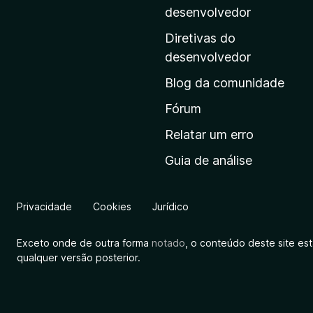
i
desenvolvedor
n
Diretivas do
a
desenvolvedor
i
Blog da comunidade
n
i
Fórum
c
Relatar um erro
i
Guia de análise
a
l
d
Privacidade
Cookies
Jurídico
a
M
Exceto onde de outra forma
notado
, o conteúdo deste site es
o
qualquer versão posterior.
z
i