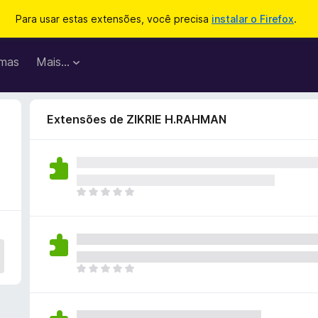
Para usar estas extensões, você precisa
instalar o Firefox
.
mas
Mais…
Extensões de ZIKRIE H.RAHMAN
A
i
n
d
a
n
A
ã
i
o
n
e
d