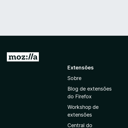
I
r
Extensões
p
Sobre
a
r
Blog de extensões
a
do Firefox
a
Workshop de
p
extensões
á
g
Central do