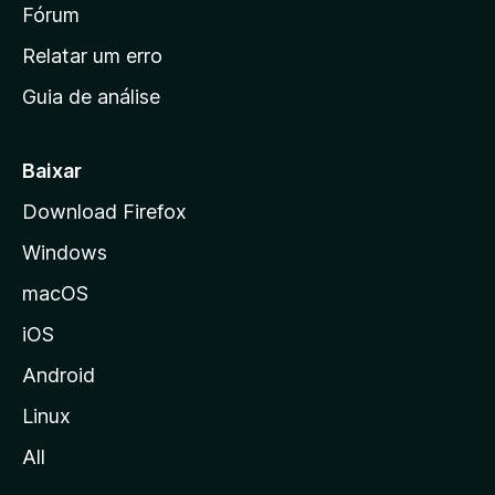
i
Fórum
e
s
n
Relatar um erro
i
Guia de análise
c
i
a
Baixar
l
Download Firefox
d
Windows
a
M
macOS
o
iOS
z
i
Android
l
Linux
l
All
a