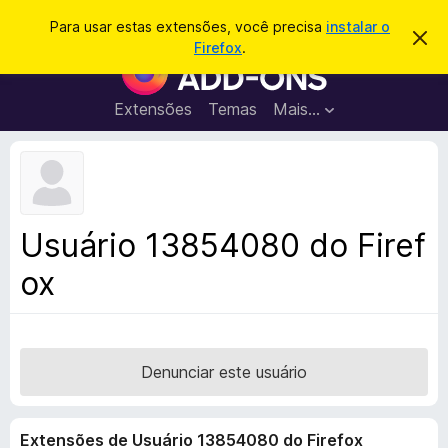
P
Entrar
Para usar estas extensões, você precisa
instalar o
D
e
Firefox
.
e
E
s
s
x
c
q
a
t
Extensões
Temas
Mais…
u
r
e
t
i
a
n
s
r
s
e
a
s
õ
r
t
e
e
Usuário 13854080 do Firef
a
s
v
ox
d
i
s
o
o
N
a
v
Denunciar este usuário
e
g
Extensões de Usuário 13854080 do Firefox
a